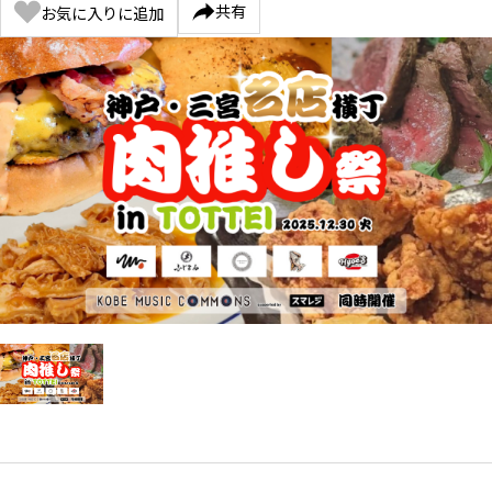
共有
お気に入りに追加
Item
1
of
1