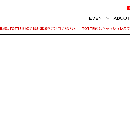
EVENT
ABOUT
場はTOTTEI外の近隣駐車場をご利用ください。｜TOTTEI内はキャッシュレス
イベント情報
KOBE ARENA P
神戸ストークス
TOTTEI (トッ
GLION ARENA 
TOTTEI PARK
パートナー紹介