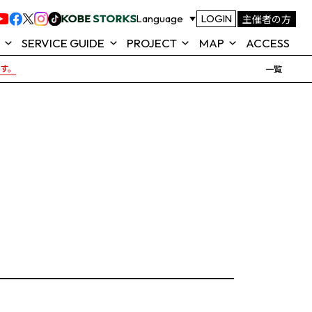
主催者の方
Language
LOGIN
SERVICE GUIDE
PROJECT
MAP
ACCESS
です。
一覧
ROJECT
FOOD & SHOP
TOTTEI ALL GREEN
MAP
ACTION
テイ)とは
TOTTEI KOBE 公式アプリ
SEAT MAP (座席表)
KOBE
よくあるご質問
TOTTEI 来場ガイド
NEWS