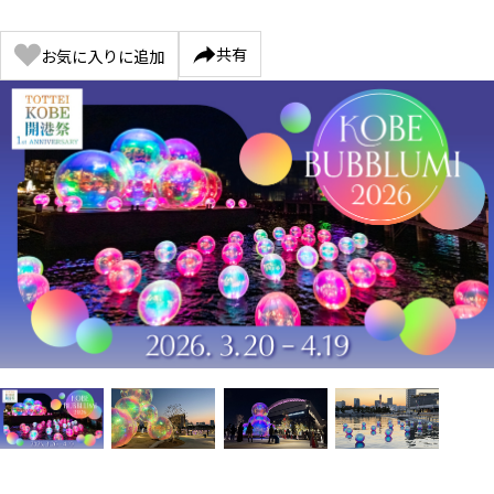
共有
お気に入りに追加
Item
1
of
4