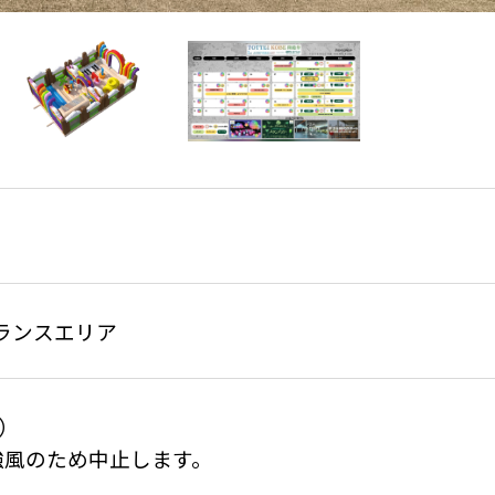
トランスエリア
）

強風のため中止します。