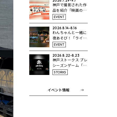
2026.7.29-9.7
神戸で撮影された作
品を紹介「映画のま
ち神戸 ポスター展」
EVENT
2026.8.14-8.16
わんちゃんと一緒に
夜あそび！「ライト
アップドッグラン」
EVENT
2026.8.22-8.23
神戸ストークス プレ
シーズンゲーム「K
OBE RISING -2026
STORKS
-」
イベント情報