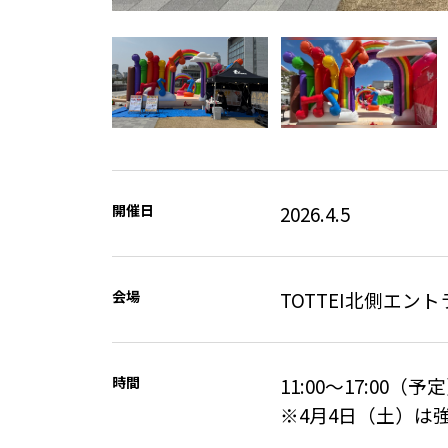
Item
1
of
4
開催日
2026.4.5
会場
TOTTEI北側エン
時間
11:00～17:00（予定
※4月4日（土）は