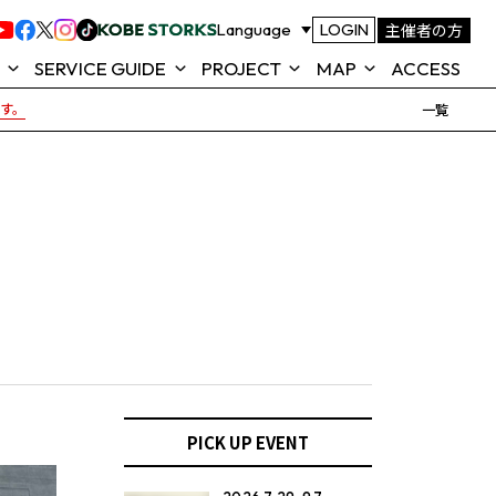
主催者の方
Language
LOGIN
SERVICE GUIDE
PROJECT
MAP
ACCESS
です。
一覧
ROJECT
FOOD & SHOP
TOTTEI ALL GREEN
MAP
ACTION
テイ)とは
TOTTEI KOBE 公式アプリ
SEAT MAP (座席表)
KOBE
よくあるご質問
TOTTEI 来場ガイド
NEWS
PICK UP EVENT