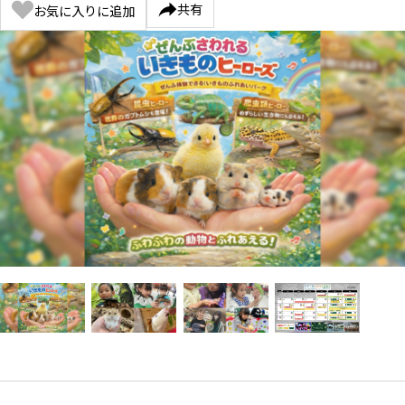
共有
お気に入りに追加
Item
1
of
4