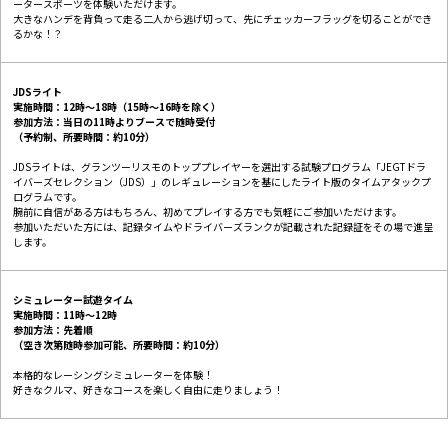
ータースポーツを体験いただけます。
大きなハンデを背負って走る二人から逃げ切って、先にチェッカーフラッグを切ることができ
るかな！？
JDSライト
実施時間：12時〜18時（15時〜16時を除く）
参加方法：当日の11時よりブースで随時受付
（予約制、所要時間：約10分）
JDSライトは、グランツーリスモのトッププレイヤーを選出する試験プログラム「JEGTドラ
イバーズセレクション（JDS）」のレギュレーションを基にしたライト版のタイムアタックプ
ログラムです。
腕前に自信がある方はもちろん、初めてプレイする方でも気軽にご参加いただけます。
参加いただいた方には、記録タイムやドライバーズランクが記載された記録証をその場で進呈
します。
シミュレーター試遊タイム
実施時間：11時〜12時
参加方法：先着順
（空き次第随時参加可能、所要時間：約10分）
本格的なレーシングシミュレーターを体験！
好きなクルマ、好きなコースを楽しく自由に走りましょう！