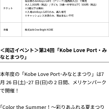
当日券のみInfosys GATE（アリーナ1階西側入口）で販売
大人 1,000円（税込） / 子ども［4歳～中学生以下］500円（税込）
チケット
※3歳以下は無料
※入場はInfosys GATEのみ、再入場可
※キャッシュレス決済のみ、現金支払い不可
主催
株式会社One Bright KOBE
＜周辺イベント＞第24回「Kobe Love Port・み
なとまつり」
本年度の「Kobe Love Port･みなとまつり」は7
月 26 日(土)･27 日(日)の 2 日間、メリケンパーク
で開催！
｢Color the Summer！～彩りあふれる夏まつり