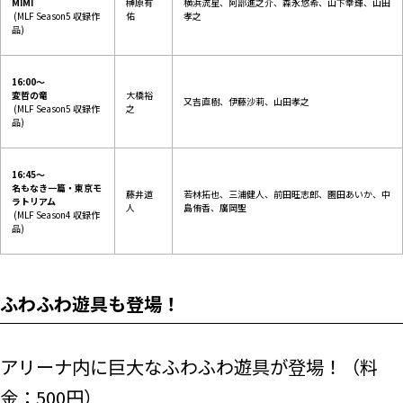
MIMI
榊原有
横浜流星、阿部進之介、森永悠希、⼭下幸輝、⼭⽥
(MLF Season5 収録作
佑
孝之
品)
16:00～
変哲の竜
大橋裕
又吉直樹、伊藤沙莉、⼭⽥孝之
(MLF Season5 収録作
之
品)
16:45～
名もなき一篇・東京モ
藤井道
若林拓也、三浦健人、前田旺志郎、園田あいか、中
ラトリアム
人
島侑香、廣岡聖
(MLF Season4 収録作
品)
ふわふわ遊具も登場！
アリーナ内に巨大なふわふわ遊具が登場！（料
金：500円）