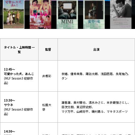
タ
イトル
・上映時間 一
監督
出演
覧
12:45～
可愛かった犬、あんこ
奈緒、優希美青、諏訪太朗、浅田芭路、永尾柚乃、
井樫彩
(MLF Season3 収録作
ダン
品)
13:30～
雄善雄、奥村徹也、清水みさと、本折最強さとし、
サウネ
松居大
目次立樹、東迎昂史郎、
(MLF Season3 収録作
悟
マグ万平、山﨑将平、磯村勇斗、マキタスポーツ
品)
14:30～