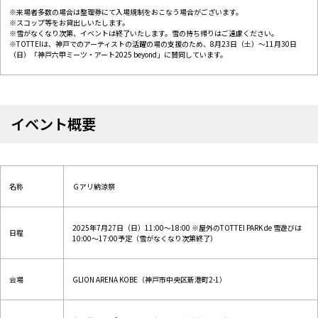
※来場者多数の場合は整理券にて入場規制をおこなう場合がございます。
※スコップ等をお貸出しいたします。
※雪がなくなり次第、イベントは終了いたします。雪の持ち帰りはご遠慮ください。
※TOTTEIは、神戸でのアーティストの活躍の場の支援のため、8月23日（土）～11月30日
（日）「神戸六甲ミーツ・アート2025 beyond」に賛同しています。
イベント概要
名称
Ｇアリ納涼祭
2025年7月27日（日）11:00～18:00 ※屋外のTOTTEI PARK de 雪遊びは
日程
10:00～17:00予定（雪がなくなり次第終了）
会場
GLION ARENA KOBE（神戸市中央区新港町2-1）