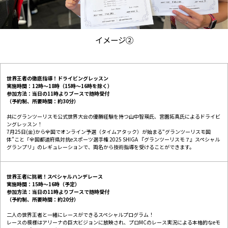
イメージ②
世界王者の徹底指導！ドライビングレッスン
実施時間：12時〜18時（15時〜16時を除く）
参加方法：当日の11時よりブースで随時受付
（予約制、所要時間：約30分）
共にグランツーリスモ公式世界大会の優勝経験を持つ山中智瑛氏、宮園拓真氏によるドライビ
ングレッスン！
7月25日(金)から全国でオンライン予選（タイムアタック）が始まる“グランツーリスモ国
体”こと「全国都道府県対抗eスポーツ選手権 2025 SHIGA 『グランツーリスモ７』スペシャル
グランプリ」のレギュレーションで、両名から技術指導を受けることができます。
世界王者に挑戦！スペシャルハンデレース
実施時間：15時〜16時（予定）
参加方法：当日の11時よりブースで随時受付
（予約制、所要時間：約20分）
二人の世界王者と一緒にレースができるスペシャルプログラム！
レースの模様はアリーナの巨大ビジョンに放映され、プロMCのレース実況による本格的なeモ