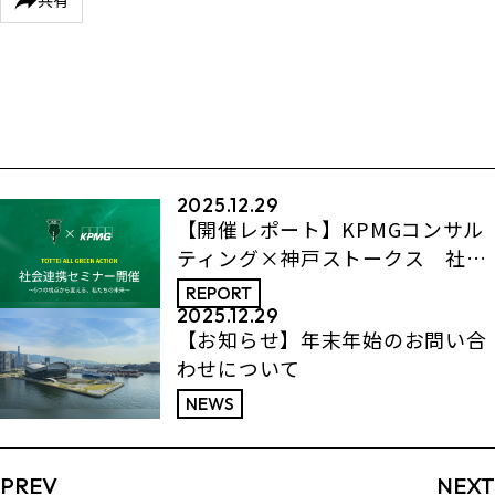
2025.12.29
【開催レポート】KPMGコンサル
ティング×神戸ストークス 社会
連携セミナー第2回「ダイバーシ
REPORT
ティ」
2025.12.29
【お知らせ】年末年始のお問い合
わせについて
NEWS
PREV
NEXT