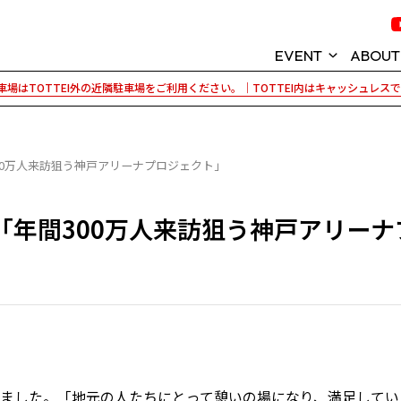
EVENT
ABOUT
場はTOTTEI外の近隣駐車場をご利用ください。｜TOTTEI内はキャッシュレス
イベント情報
KOBE ARENA P
神戸ストークス
TOTTEI (トッ
00万人来訪狙う神戸アリーナプロジェクト」
GLION ARENA 
「年間300万人来訪狙う神戸アリーナ
TOTTEI PARK
パートナー紹介
ました。「地元の人たちにとって憩いの場になり、満足してい