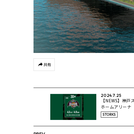
共有
2024.7.25
【NEWS】神戸
ホームアリーナ「
ARENA KOB
STORKS
の日程が決定！