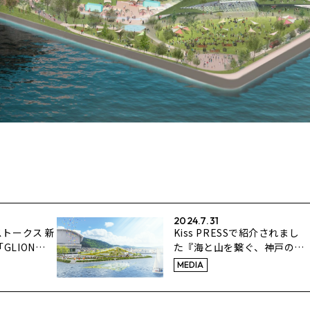
2024.7.31
ストークス 新
Kiss PRESSで紹介されまし
GLION
た『海と山を繋ぐ、神戸の新
E」での初試合
スポット！設計の裏側に迫
MEDIA
る』／公式YouTubeではイン
タビュー動画を公開！