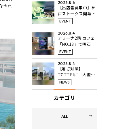
2026.8.6
介され
【出店者募集中】神
戸ストークス開幕戦
同日開催のフードフ
EVENT
ェス「KANSAIまん
ぷく祭 in TOTTEI
2026.8.4
PARK」開催決定！
アリーナ2階 カフェ
「NO.13」で明石高
校美術科3年生のア
EVENT
ート作品展を開催中
2026.8.4
【暑さ対策】
TOTTEIに「大型タ
ーフテント」と「ひ
NEWS
んやりミスト」を設
置
カテゴリ
ALL