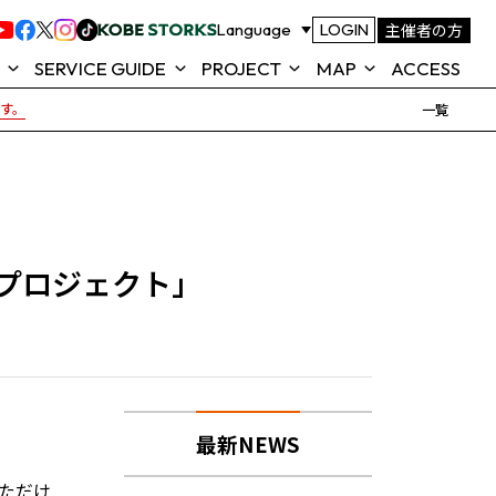
主催者の方
Language
LOGIN
SERVICE GUIDE
PROJECT
MAP
ACCESS
です。
一覧
ROJECT
FOOD & SHOP
TOTTEI ALL GREEN
MAP
ACTION
テイ)とは
TOTTEI KOBE 公式アプリ
SEAT MAP (座席表)
KOBE
よくあるご質問
プロジェクト」
TOTTEI 来場ガイド
NEWS
最新NEWS
ただけ