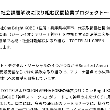
・社会課題解決に取り組む民間協業プロジェクト～
e Bright KOBE（住所：兵庫県神戸市、代表取締役社長 
ENA KOBE（ジーライオンアリーナ神戸）を中核とする新港第二突
で地域・社会課題解決に取り組む「TOTTEI ALL GREEN
します。
デジタル・ソーシャルの４つがつながるSmartest Arena
民設民営ならではの柔軟な取り組みで、アリーナ基点での神戸
性化への貢献を目指しています。
およびGLION ARENA KOBEの運営会社：One Bright K
LEAGUE「神戸ストークス」がリードして神戸の未来づくりに
N」を発足しました。ロゴには、多彩なGREENカラーをモチーフに、様々
TEIを基点に幅広い活動、試みを促進していくイメージを表現し