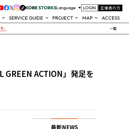
主催者の方
Language
LOGIN
SERVICE GUIDE
PROJECT
MAP
ACCESS
です。
一覧
ROJECT
FOOD & SHOP
TOTTEI ALL GREEN
MAP
ACTION
テイ)とは
TOTTEI KOBE 公式アプリ
SEAT MAP (座席表)
KOBE
よくあるご質問
REEN ACTION」発足を
TOTTEI 来場ガイド
NEWS
最新NEWS