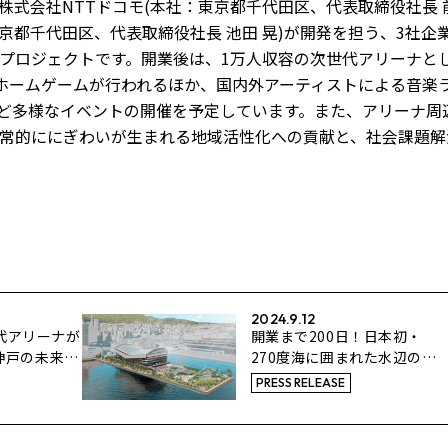
株式会社NTTドコモ(本社：東京都千代田区、代表取締役社長 
東京都千代田区、代表取締役社長 池田 晃)が開発を担う、3社企
プロジェクトです。開業後は、1万人収容の次世代アリーナと
してホームゲームが行われるほか、国内外アーティストによる音楽
CEなど多様なイベントの開催を予定しています。また、アリーナ周
常的ににぎわいが生まれる地域活性化への貢献と、社会課題解
2024.9.12
世代アリーナが
開業まで200日！日本初・
神戸の未来づ
270度海に囲まれた水辺のア
12 日（木）
リーナ プロジェクト進捗ご
PRESS RELEASE
報告