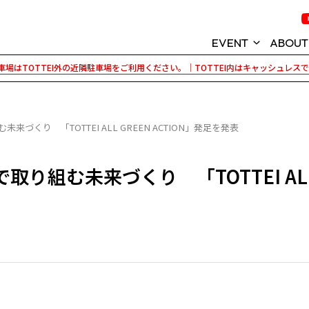
EVENT
ABOUT
場はTOTTEI外の近隣駐車場をご利用ください。｜TOTTEI内はキャッシュレス
イベント情報
KOBE ARENA P
神戸ストークス
TOTTEI (トッ
づくり 「TOTTEI ALL GREEN ACTION」発足を発表
GLION ARENA 
組む未来づくり 「TOTTEI ALL G
TOTTEI PARK
パートナー紹介