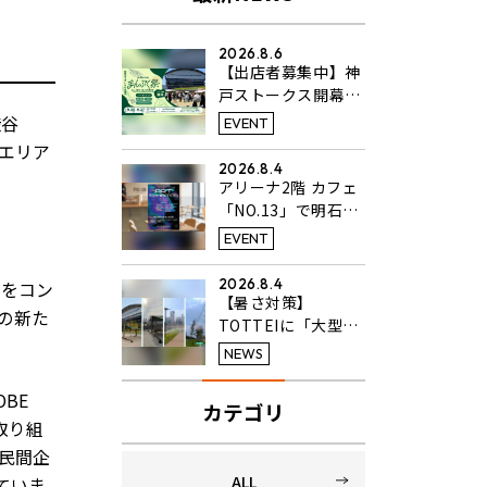
2026.8.6
【出店者募集中】神
戸ストークス開幕戦
同日開催のフードフ
渋谷
EVENT
ェス「KANSAIまん
堤エリア
ぷく祭 in TOTTEI
2026.8.4
PARK」開催決定！
アリーナ2階 カフェ
「NO.13」で明石高
校美術科3年生のア
EVENT
ート作品展を開催中
2026.8.4
」をコン
【暑さ対策】
の新た
TOTTEIに「大型タ
ーフテント」と「ひ
NEWS
んやりミスト」を設
置
OBE
カテゴリ
取り組
な民間企
ALL
ていま