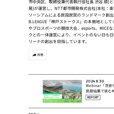
市中央区、取締役兼代表執行役社長 渋谷 順)と
晃)が運営し、NTT都市開発株式会社(本社：
ソーシアムによる民設民営のランドマーク創出
B.LEAGUE「神戸ストークス」の本拠地と
やプロスポーツの競技大会、esports、MI
クとの一体運営により、イベントのない日も日
リーナの創出を目指しています。
共有
2024.8.30
Webinar「次
民間協業で挑む
くりとは」 9 月 
REPORT
オンライン開催