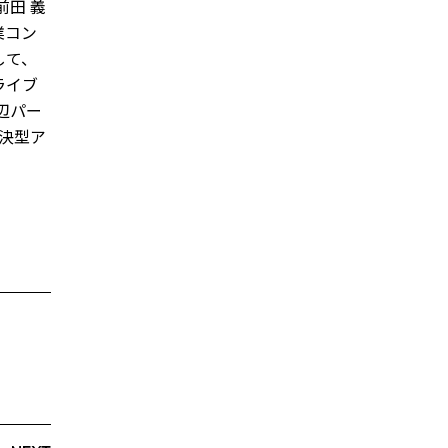
前田 義
業コン
して、
ライブ
辺パー
決型ア