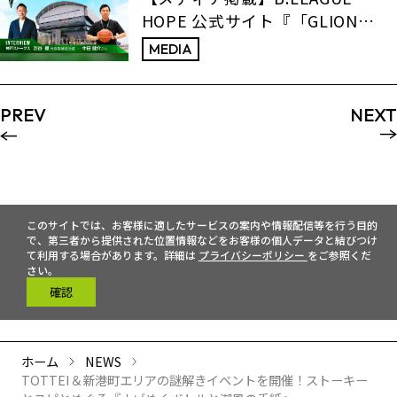
HOPE 公式サイト『「GLION
ARENA KOBEから始まる地域共
MEDIA
創」神戸ストークス、経済と社会
の価値をつなぐ挑戦』
PREV
NEXT
このサイトでは、お客様に適したサービスの案内や情報配信等を行う目的
で、第三者から提供された位置情報などをお客様の個人データと結びつけ
て利用する場合があります。詳細は
プライバシーポリシー
をご参照くだ
さい。
確認
ホーム
NEWS
TOTTEI＆新港町エリアの謎解きイベントを開催！ストーキー