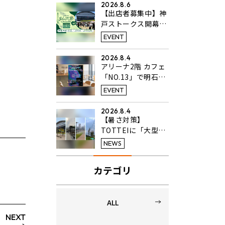
2026.8.6
【出店者募集中】神
戸ストークス開幕戦
同日開催のフードフ
EVENT
ェス「KANSAIまん
ぷく祭 in TOTTEI
2026.8.4
PARK」開催決定！
アリーナ2階 カフェ
「NO.13」で明石高
校美術科3年生のア
EVENT
ート作品展を開催中
2026.8.4
【暑さ対策】
TOTTEIに「大型タ
ーフテント」と「ひ
NEWS
んやりミスト」を設
置
カテゴリ
ALL
NEXT