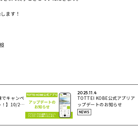
始します！
！
98
2025.11.4
録でキャンペ
TOTTEI KOBE公式アプリア
】10/24-
ップデートのお知らせ
オン開幕ホー
NEWS
選会開催！