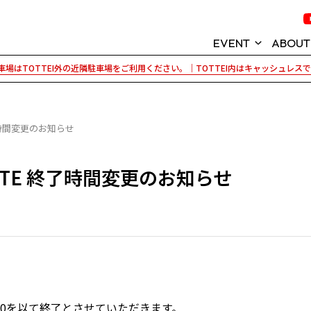
EVENT
ABOUT
場はTOTTEI外の近隣駐車場をご利用ください。｜TOTTEI内はキャッシュレス
イベント情報
KOBE ARENA P
神戸ストークス
TOTTEI (トッ
E 終了時間変更のお知らせ
GLION ARENA 
R SITE 終了時間変更のお知らせ
TOTTEI PARK
パートナー紹介
18:30を以て終了とさせていただきます。