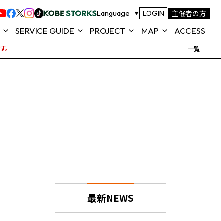
主催者の方
Language
LOGIN
SERVICE GUIDE
PROJECT
MAP
ACCESS
です。
一覧
ROJECT
FOOD & SHOP
TOTTEI ALL GREEN
MAP
ACTION
テイ)とは
TOTTEI KOBE 公式アプリ
SEAT MAP (座席表)
KOBE
よくあるご質問
TOTTEI 来場ガイド
NEWS
最新NEWS