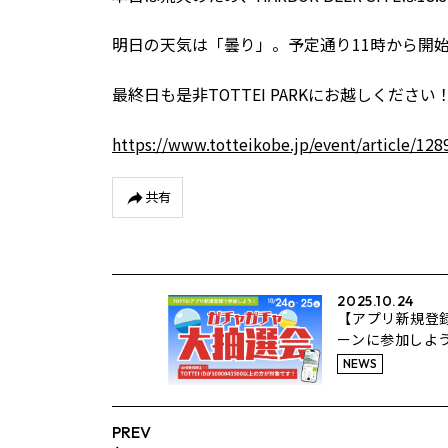
明日の天気は「曇り」。予定通り11時から開
最終日も是非TOTTEI PARKにお越しください
https://www.totteikobe.jp/event/article/128
共有
2025.10.24
【アプリ新規登
ーンに参加しよう！
25の大阪ブルテ
NEWS
ムゲームにて抽
PREV