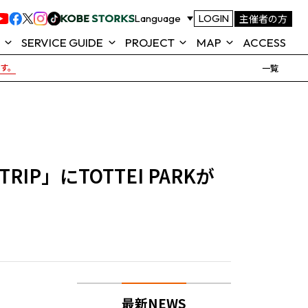
主催者の方
Language
LOGIN
SERVICE GUIDE
PROJECT
MAP
ACCESS
です。
一覧
ROJECT
FOOD & SHOP
TOTTEI ALL GREEN
MAP
ACTION
テイ)とは
TOTTEI KOBE 公式アプリ
SEAT MAP (座席表)
KOBE
よくあるご質問
P」にTOTTEI PARKが
TOTTEI 来場ガイド
NEWS
最新NEWS