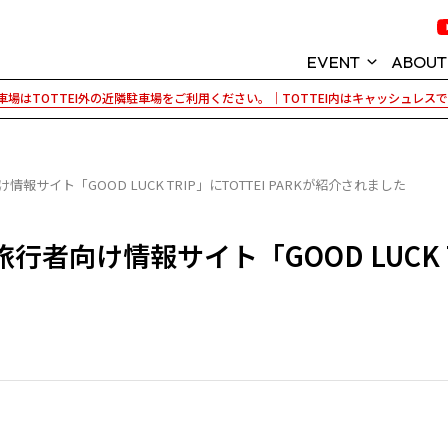
EVENT
ABOUT
場はTOTTEI外の近隣駐車場をご利用ください。｜TOTTEI内はキャッシュレス
イベント情報
KOBE ARENA P
神戸ストークス
TOTTEI (トッ
サイト「GOOD LUCK TRIP」にTOTTEI PARKが紹介されました
GLION ARENA 
向け情報サイト「GOOD LUCK TRI
TOTTEI PARK
パートナー紹介