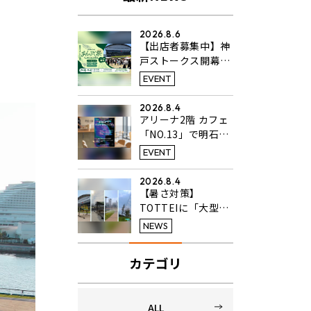
2026.8.6
【出店者募集中】神
戸ストークス開幕戦
同日開催のフードフ
EVENT
ェス「KANSAIまん
ぷく祭 in TOTTEI
2026.8.4
PARK」開催決定！
アリーナ2階 カフェ
「NO.13」で明石高
校美術科3年生のア
EVENT
ート作品展を開催中
2026.8.4
【暑さ対策】
TOTTEIに「大型タ
ーフテント」と「ひ
NEWS
んやりミスト」を設
置
カテゴリ
ALL