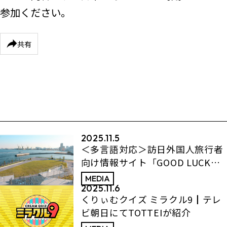
参加ください。
共有
2025.11.5
＜多言語対応＞訪日外国人旅行者
向け情報サイト「GOOD LUCK
TRIP」にTOTTEI PARKが紹介さ
MEDIA
れました
2025.11.6
くりぃむクイズ ミラクル9┃テレ
ビ朝日にてTOTTEIが紹介