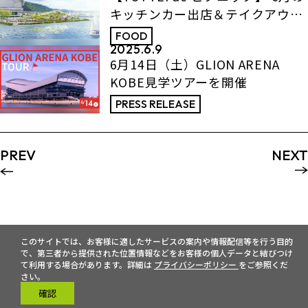
キッチンカー出店＆テイクアウト
メニュー情報
FOOD
2025.6.9
6月14日（土）GLION ARENA
KOBE見学ツアーを開催
PRESS RELEASE
PREV
NEXT
このサイトでは、お客様に適したサービスの案内や情報配信等を行う目的
で、第三者から提供された位置情報などをお客様の個人データと結びつけ
て利用する場合があります。詳細は
プライバシーポリシー
をご参照くだ
さい。
確認