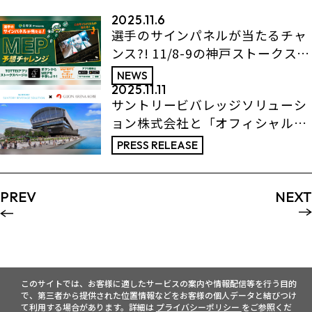
2025.11.6
選手のサインパネルが当たるチャ
ンス?! 11/8-9の神戸ストークスホ
ームゲームでアプリキャンペーン
NEWS
開催！
2025.11.11
サントリービバレッジソリューシ
ョン株式会社と「オフィシャルパ
ートナー」契約を締結
PRESS RELEASE
PREV
NEXT
このサイトでは、お客様に適したサービスの案内や情報配信等を行う目的
で、第三者から提供された位置情報などをお客様の個人データと結びつけ
て利用する場合があります。詳細は
プライバシーポリシー
をご参照くだ