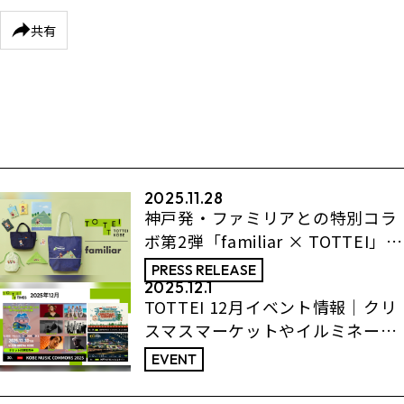
共有
2025.11.28
神戸発・ファミリアとの特別コラ
ボ第2弾「familiar × TOTTEI」バ
スケットボールモチーフの限定ア
PRESS RELEASE
イテムを発売！
2025.12.1
TOTTEI 12月イベント情報｜クリ
スマスマーケットやイルミネーシ
ョンなど12月ならではのイベント
EVENT
がスタート！